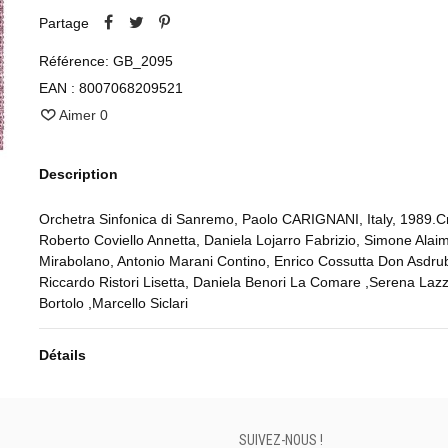
Partage
Référence:
GB_2095
EAN :
8007068209521
Aimer
0
Description
Orchetra Sinfonica di Sanremo, Paolo CARIGNANI, Italy, 1989.Cr
Roberto Coviello Annetta, Daniela Lojarro Fabrizio, Simone Alai
Mirabolano, Antonio Marani Contino, Enrico Cossutta Don Asdru
Riccardo Ristori Lisetta, Daniela Benori La Comare ,Serena Lazz
Bortolo ,Marcello Siclari
Détails
SUIVEZ-NOUS !