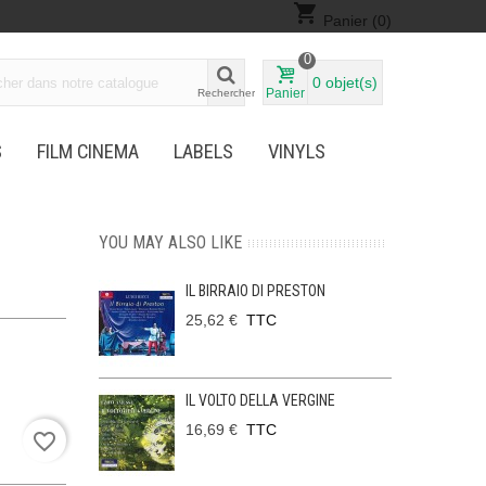
shopping_cart
Panier
(0)
0
0
objet(s)
Panier
Rechercher
S
FILM CINEMA
LABELS
VINYLS
YOU MAY ALSO LIKE
IL BIRRAIO DI PRESTON
25,62 €
TTC
IL VOLTO DELLA VERGINE
16,69 €
TTC
favorite_border