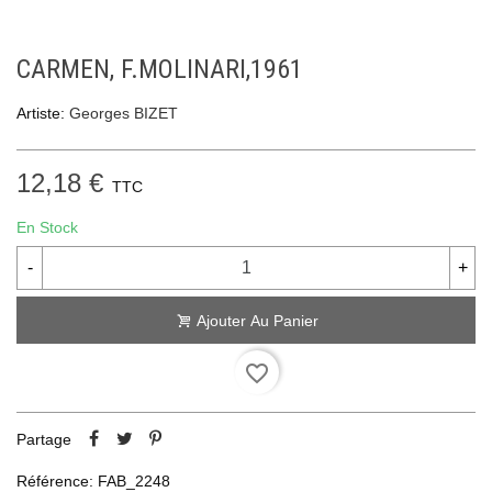
CARMEN, F.MOLINARI,1961
Artiste:
Georges BIZET
12,18 €
TTC
En Stock
-
+
Ajouter Au Panier
favorite_border
Partage
Référence:
FAB_2248