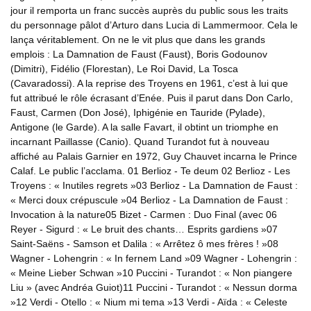
jour il remporta un franc succès auprès du public sous les traits
du personnage pâlot d’Arturo dans Lucia di Lammermoor. Cela le
lança véritablement. On ne le vit plus que dans les grands
emplois : La Damnation de Faust (Faust), Boris Godounov
(Dimitri), Fidélio (Florestan), Le Roi David, La Tosca
(Cavaradossi). A la reprise des Troyens en 1961, c’est à lui que
fut attribué le rôle écrasant d’Enée. Puis il parut dans Don Carlo,
Faust, Carmen (Don José), Iphigénie en Tauride (Pylade),
Antigone (le Garde). A la salle Favart, il obtint un triomphe en
incarnant Paillasse (Canio). Quand Turandot fut à nouveau
affiché au Palais Garnier en 1972, Guy Chauvet incarna le Prince
Calaf. Le public l’acclama. 01 Berlioz - Te deum 02 Berlioz - Les
Troyens : « Inutiles regrets »03 Berlioz - La Damnation de Faust :
« Merci doux crépuscule »04 Berlioz - La Damnation de Faust :
Invocation à la nature05 Bizet - Carmen : Duo Final (avec 06
Reyer - Sigurd : « Le bruit des chants… Esprits gardiens »07
Saint-Saëns - Samson et Dalila : « Arrêtez ô mes frères ! »08
Wagner - Lohengrin : « In fernem Land »09 Wagner - Lohengrin :
« Meine Lieber Schwan »10 Puccini - Turandot : « Non piangere
Liu » (avec Andréa Guiot)11 Puccini - Turandot : « Nessun dorma
»12 Verdi - Otello : « Nium mi tema »13 Verdi - Aïda : « Celeste