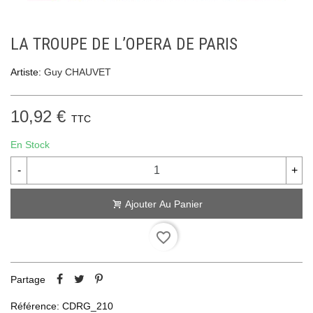
LA TROUPE DE L’OPERA DE PARIS
Artiste:
Guy CHAUVET
10,92 €
TTC
En Stock
-
+
Ajouter Au Panier
favorite_border
Partage
Référence:
CDRG_210