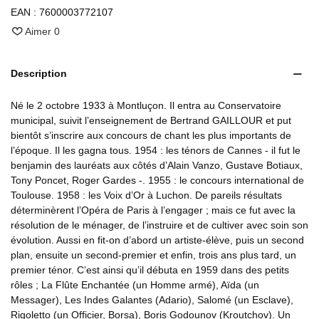
EAN :
7600003772107
Aimer
0
Description
Né le 2 octobre 1933 à Montluçon. Il entra au Conservatoire
municipal, suivit l’enseignement de Bertrand GAILLOUR et put
bientôt s’inscrire aux concours de chant les plus importants de
l’époque. Il les gagna tous. 1954 : les ténors de Cannes - il fut le
benjamin des lauréats aux côtés d’Alain Vanzo, Gustave Botiaux,
Tony Poncet, Roger Gardes -. 1955 : le concours international de
Toulouse. 1958 : les Voix d’Or à Luchon. De pareils résultats
déterminèrent l’Opéra de Paris à l’engager ; mais ce fut avec la
résolution de le ménager, de l’instruire et de cultiver avec soin son
évolution. Aussi en fit-on d’abord un artiste-élève, puis un second
plan, ensuite un second-premier et enfin, trois ans plus tard, un
premier ténor. C’est ainsi qu’il débuta en 1959 dans des petits
rôles ; La Flûte Enchantée (un Homme armé), Aïda (un
Messager), Les Indes Galantes (Adario), Salomé (un Esclave),
Rigoletto (un Officier, Borsa), Boris Godounov (Kroutchov). Un