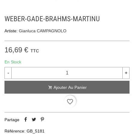
WEBER-GADE-BRAHMS-MARTINU
Artiste:
Gianluca CAMPAGNOLO
16,69 €
TTC
En Stock
-
+
Ajouter Au Panier
favorite_border
Partage
Référence:
GB_5181