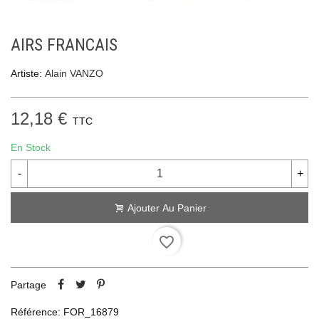
AIRS FRANCAIS
Artiste:
Alain VANZO
12,18 €
TTC
En Stock
-
+
Ajouter Au Panier
favorite_border
Partage
Référence:
FOR_16879