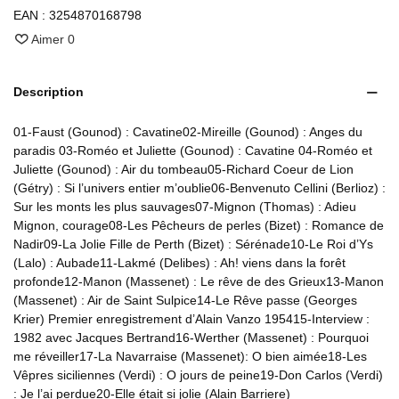
EAN :
3254870168798
Aimer
0
Description
01-Faust (Gounod) : Cavatine02-Mireille (Gounod) : Anges du
paradis 03-Roméo et Juliette (Gounod) : Cavatine 04-Roméo et
Juliette (Gounod) : Air du tombeau05-Richard Coeur de Lion
(Gétry) : Si l’univers entier m’oublie06-Benvenuto Cellini (Berlioz) :
Sur les monts les plus sauvages07-Mignon (Thomas) : Adieu
Mignon, courage08-Les Pêcheurs de perles (Bizet) : Romance de
Nadir09-La Jolie Fille de Perth (Bizet) : Sérénade10-Le Roi d’Ys
(Lalo) : Aubade11-Lakmé (Delibes) : Ah! viens dans la forêt
profonde12-Manon (Massenet) : Le rêve de des Grieux13-Manon
(Massenet) : Air de Saint Sulpice14-Le Rêve passe (Georges
Krier) Premier enregistrement d’Alain Vanzo 195415-Interview :
1982 avec Jacques Bertrand16-Werther (Massenet) : Pourquoi
me réveiller17-La Navarraise (Massenet): O bien aimée18-Les
Vêpres siciliennes (Verdi) : O jours de peine19-Don Carlos (Verdi)
: Je l’ai perdue20-Elle était si jolie (Alain Barriere)