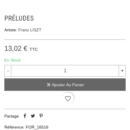
PRÉLUDES
Artiste:
Franz LISZT
13,02 €
TTC
En Stock
-
+
Ajouter Au Panier
favorite_border
Partage
Référence:
FOR_16516