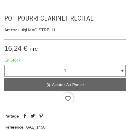
POT POURRI CLARINET RECITAL
Artiste:
Luigi MAGISTRELLI
16,24 €
TTC
En Stock
-
+
Ajouter Au Panier
favorite_border
Partage
Référence:
GAL_1450