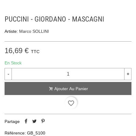
PUCCINI - GIORDANO - MASCAGNI
Artiste:
Marco SOLLINI
16,69 €
TTC
En Stock
-
+
Ajouter Au Panier
favorite_border
Partage
Référence:
GB_5100