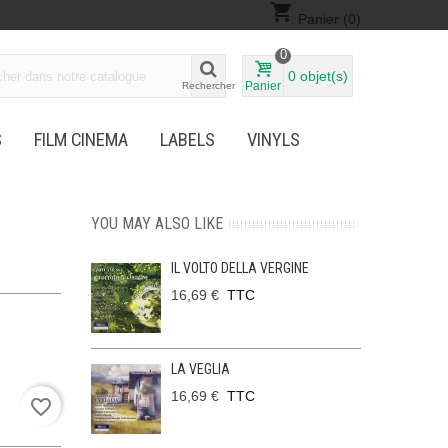
shopping_cart
Panier
(0)
0
0
objet(s)
Panier
Rechercher
S
FILM CINEMA
LABELS
VINYLS
YOU MAY ALSO LIKE
IL VOLTO DELLA VERGINE
16,69 €
TTC
LA VEGLIA
16,69 €
TTC
favorite_border