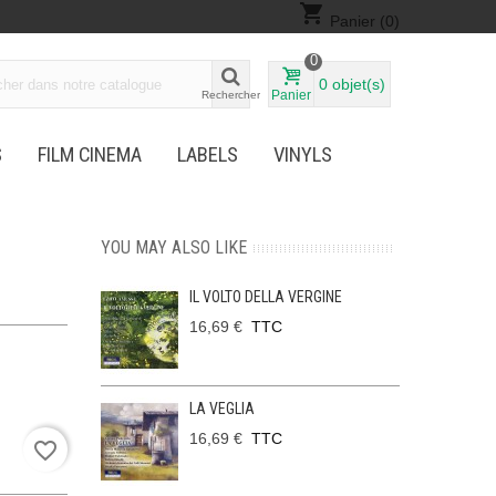
shopping_cart
Panier
(0)
0
0
objet(s)
Panier
Rechercher
S
FILM CINEMA
LABELS
VINYLS
YOU MAY ALSO LIKE
IL VOLTO DELLA VERGINE
16,69 €
TTC
LA VEGLIA
16,69 €
TTC
favorite_border