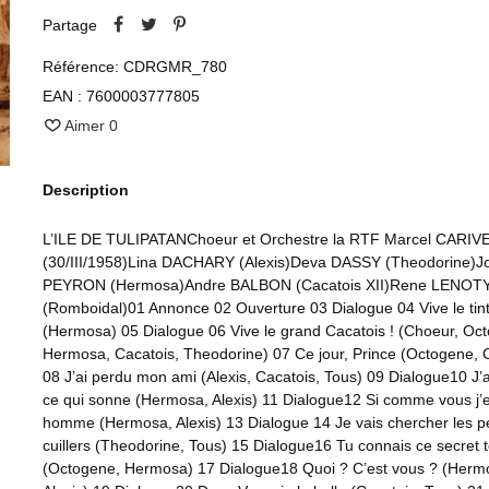
Partage
Référence:
CDRGMR_780
EAN :
7600003777805
Aimer
0
Description
L’ILE DE TULIPATANChoeur et Orchestre la RTF Marcel CARIV
(30/III/1958)Lina DACHARY (Alexis)Deva DASSY (Theodorine)J
PEYRON (Hermosa)Andre BALBON (Cacatois XII)Rene LENOT
(Romboidal)01 Annonce 02 Ouverture 03 Dialogue 04 Vive le tin
(Hermosa) 05 Dialogue 06 Vive le grand Cacatois ! (Choeur, Oc
Hermosa, Cacatois, Theodorine) 07 Ce jour, Prince (Octogene, 
08 J’ai perdu mon ami (Alexis, Cacatois, Tous) 09 Dialogue10 J’
ce qui sonne (Hermosa, Alexis) 11 Dialogue12 Si comme vous j’e
homme (Hermosa, Alexis) 13 Dialogue 14 Je vais chercher les pe
cuillers (Theodorine, Tous) 15 Dialogue16 Tu connais ce secret t
(Octogene, Hermosa) 17 Dialogue18 Quoi ? C’est vous ? (Herm