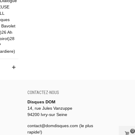
 Dialogue
MEUSE
ELL
cques
 Bavolet
n)26 Ah
oirot)28
?
ardiere)
CONTACTEZ-NOUS
Disques DOM
14, rue Jules Vanzuppe
94200 Ivry-sur Seine
contact@domdisques.com (le plus
0
rapide!)