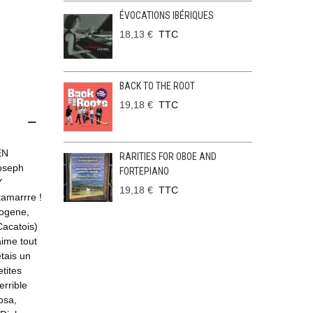
ÉVOCATIONS IBÉRIQUES
18,13 €
TTC
BACK TO THE ROOT
19,18 €
TTC
EN
RARITIES FOR OBOE AND
oseph
FORTEPIANO
Y
19,18 €
TTC
tamarrre !
togene,
Cacatois)
aime tout
tais un
tites
errible
osa,