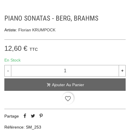
PIANO SONATAS - BERG, BRAHMS
Artiste:
Florian KRUMPOCK
12,60 €
TTC
En Stock
-
+
Ajouter Au Panier
favorite_border
Partage
Référence:
SM_253