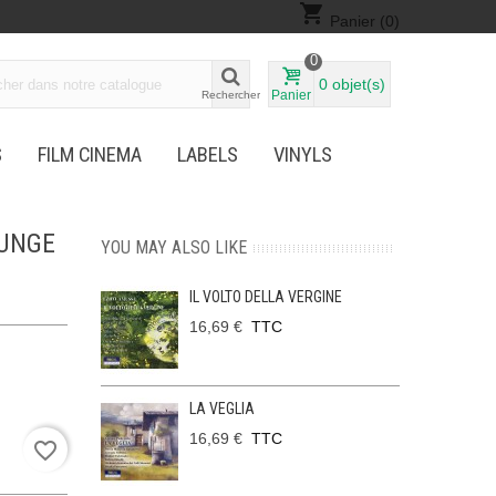
shopping_cart
Panier
(0)
0
0
objet(s)
Panier
Rechercher
S
FILM CINEMA
LABELS
VINYLS
OUNGE
YOU MAY ALSO LIKE
IL VOLTO DELLA VERGINE
16,69 €
TTC
LA VEGLIA
16,69 €
TTC
favorite_border