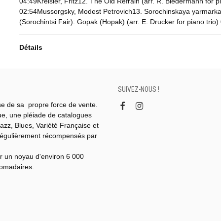
04:49Kreisler, Fritz12. The Old Refrain (arr. R. Biedermann for pi
02:54Mussorgsky, Modest Petrovich13. Sorochinskaya yarmark
(Sorochintsi Fair): Gopak (Hopak) (arr. E. Drucker for piano trio)
Détails
SUIVEZ-NOUS !
se de sa propre force de vente.
gue, une pléiade de catalogues
azz, Blues, Variété Française et
régulièrement récompensés par
r un noyau d'environ 6 000
domadaires.