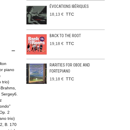
ÉVOCATIONS IBÉRIQUES
18,13 €
TTC
BACK TO THE ROOT
19,18 €
TTC
lton
RARITIES FOR OBOE AND
or piano
FORTEPIANO
)
19,18 €
TTC
 trio)
34Brahms,
 Sergey6.
z
Rondo"
 Op. 2
ano trio)
2, B. 170