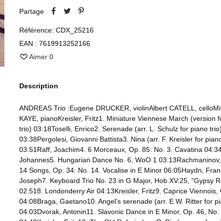
Partage
Référence:
CDX_25216
EAN :
7619913252166
Aimer
0
Description
ANDREAS Trio :Eugene DRUCKER, violinAlbert CATELL, celloMi
KAYE, pianoKreisler, Fritz1. Miniature Viennese March (version f
trio) 03:18Toselli, Enrico2. Serenade (arr. L. Schulz for piano trio
03:38Pergolesi, Giovanni Battista3. Nina (arr. F. Kreisler for piano
03:51Raff, Joachim4. 6 Morceaux, Op. 85: No. 3. Cavatina 04:
Johannes5. Hungarian Dance No. 6, WoO 1 03:13Rachmaninov,
14 Songs, Op. 34: No. 14. Vocalise in E Minor 06:05Haydn, Fran
Joseph7. Keyboard Trio No. 23 in G Major, Hob.XV:25, "Gypsy 
02:518. Londonderry Air 04:13Kreisler, Fritz9. Caprice Viennois,
04:08Braga, Gaetano10. Angel's serenade (arr. E.W. Ritter for pi
04:03Dvorak, Antonin11. Slavonic Dance in E Minor, Op. 46, No. 