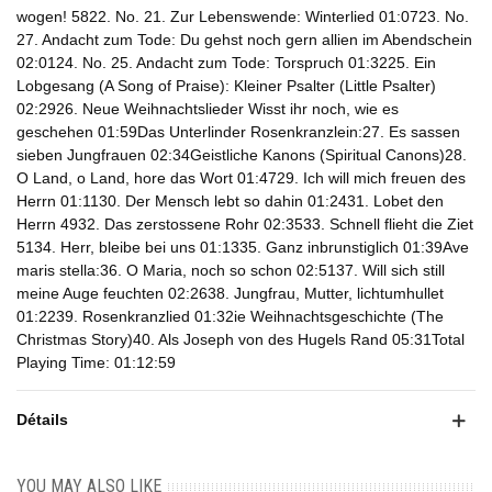
wogen! 5822. No. 21. Zur Lebenswende: Winterlied 01:0723. No.
27. Andacht zum Tode: Du gehst noch gern allien im Abendschein
02:0124. No. 25. Andacht zum Tode: Torspruch 01:3225. Ein
Lobgesang (A Song of Praise): Kleiner Psalter (Little Psalter)
02:2926. Neue Weihnachtslieder Wisst ihr noch, wie es
geschehen 01:59Das Unterlinder Rosenkranzlein:27. Es sassen
sieben Jungfrauen 02:34Geistliche Kanons (Spiritual Canons)28.
O Land, o Land, hore das Wort 01:4729. Ich will mich freuen des
Herrn 01:1130. Der Mensch lebt so dahin 01:2431. Lobet den
Herrn 4932. Das zerstossene Rohr 02:3533. Schnell flieht die Ziet
5134. Herr, bleibe bei uns 01:1335. Ganz inbrunstiglich 01:39Ave
maris stella:36. O Maria, noch so schon 02:5137. Will sich still
meine Auge feuchten 02:2638. Jungfrau, Mutter, lichtumhullet
01:2239. Rosenkranzlied 01:32ie Weihnachtsgeschichte (The
Christmas Story)40. Als Joseph von des Hugels Rand 05:31Total
Playing Time: 01:12:59
Détails
YOU MAY ALSO LIKE