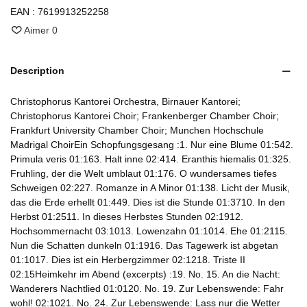
EAN :
7619913252258
Aimer
0
Description
Christophorus Kantorei Orchestra, Birnauer Kantorei;
Christophorus Kantorei Choir; Frankenberger Chamber Choir;
Frankfurt University Chamber Choir; Munchen Hochschule
Madrigal ChoirEin Schopfungsgesang :1. Nur eine Blume 01:542.
Primula veris 01:163. Halt inne 02:414. Eranthis hiemalis 01:325.
Fruhling, der die Welt umblaut 01:176. O wundersames tiefes
Schweigen 02:227. Romanze in A Minor 01:138. Licht der Musik,
das die Erde erhellt 01:449. Dies ist die Stunde 01:3710. In den
Herbst 01:2511. In dieses Herbstes Stunden 02:1912.
Hochsommernacht 03:1013. Lowenzahn 01:1014. Ehe 01:2115.
Nun die Schatten dunkeln 01:1916. Das Tagewerk ist abgetan
01:1017. Dies ist ein Herbergzimmer 02:1218. Triste II
02:15Heimkehr im Abend (excerpts) :19. No. 15. An die Nacht:
Wanderers Nachtlied 01:0120. No. 19. Zur Lebenswende: Fahr
wohl! 02:1021. No. 24. Zur Lebenswende: Lass nur die Wetter