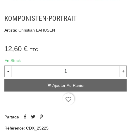
KOMPONISTEN-PORTRAIT
Artiste:
Christian LAHUSEN
12,60 €
TTC
En Stock
-
+
Ajouter Au Panier
favorite_border
Partage
Référence:
CDX_25225