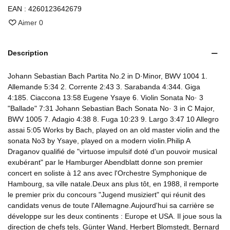
EAN :
4260123642679
Aimer
0
Description
Johann Sebastian Bach Partita No.2 in D·Minor, BWV 1004 1.
Allemande 5:34 2. Corrente 2:43 3. Sarabanda 4:344. Giga
4:185. Ciaccona 13:58 Eugene Ysaye 6. Violin Sonata No· 3
"Ballade" 7:31 Johann Sebastian Bach Sonata No· 3 in C Major,
BWV 1005 7. Adagio 4:38 8. Fuga 10:23 9. Largo 3:47 10 Allegro
assai 5:05 Works by Bach, played on an old master violin and the
sonata No3 by Ysaye, played on a modern violin.Philip A
Draganov qualifié de "virtuose impulsif doté d'un pouvoir musical
exubérant" par le Hamburger Abendblatt donne son premier
concert en soliste à 12 ans avec l'Orchestre Symphonique de
Hambourg, sa ville natale.Deux ans plus tôt, en 1988, il remporte
le premier prix du concours "Jugend musiziert" qui réunit des
candidats venus de toute l'Allemagne.Aujourd'hui sa carrière se
développe sur les deux continents : Europe et USA. Il joue sous la
direction de chefs tels, Günter Wand, Herbert Blomstedt, Bernard