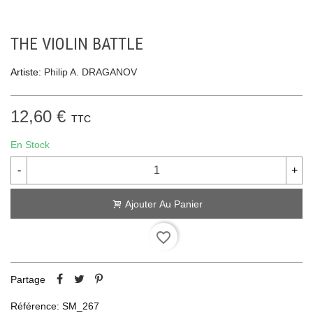
THE VIOLIN BATTLE
Artiste:
Philip A. DRAGANOV
12,60 €
TTC
En Stock
-
+
Ajouter Au Panier
favorite_border
Partage
Référence:
SM_267