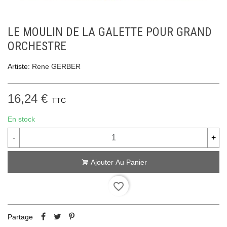
LE MOULIN DE LA GALETTE POUR GRAND
ORCHESTRE
Artiste:
Rene GERBER
16,24 €
TTC
En stock
-
+
Ajouter Au Panier
favorite_border
Partage