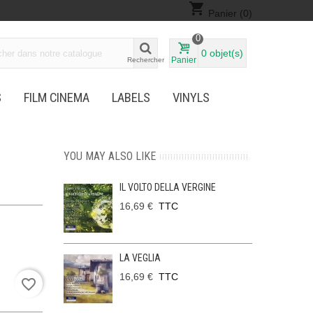
shopping_cart
Panier
(0)
0
0
objet(s)
Panier
Rechercher
S
FILM CINEMA
LABELS
VINYLS
YOU MAY ALSO LIKE
IL VOLTO DELLA VERGINE
16,69 €
TTC
LA VEGLIA
16,69 €
TTC
favorite_border