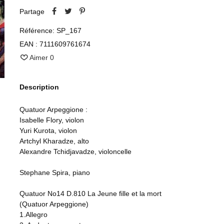
Partage
Référence:
SP_167
EAN :
7111609761674
Aimer
0
Description
Quatuor Arpeggione :
Isabelle Flory, violon
Yuri Kurota, violon
Artchyl Kharadze, alto
Alexandre Tchidjavadze, violoncelle
Stephane Spira, piano
Quatuor No14 D.810 La Jeune fille et la mort
(Quatuor Arpeggione)
1.Allegro