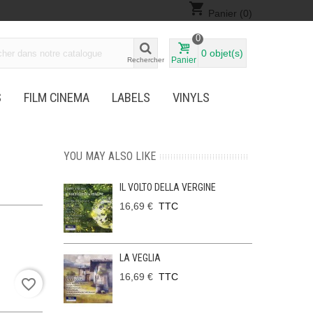
shopping_cart
Panier
(0)
0
0
objet(s)
Panier
Rechercher
S
FILM CINEMA
LABELS
VINYLS
YOU MAY ALSO LIKE
IL VOLTO DELLA VERGINE
16,69 €
TTC
LA VEGLIA
16,69 €
TTC
favorite_border