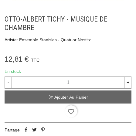
OTTO-ALBERT TICHY - MUSIQUE DE
CHAMBRE
Artiste:
Ensemble Stanislas - Quatuor Nostitz
12,81 €
TTC
En stock
-
+
Ajouter Au Panier
favorite_border
Partage