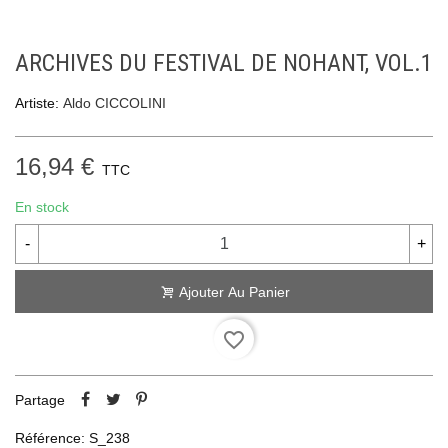
ARCHIVES DU FESTIVAL DE NOHANT, VOL.1
Artiste:
Aldo CICCOLINI
16,94 €
TTC
En stock
-
+
Ajouter Au Panier
favorite_border
Partage
Référence:
S_238