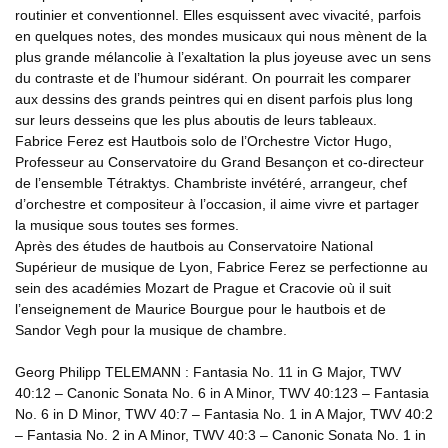
routinier et conventionnel. Elles esquissent avec vivacité, parfois
en quelques notes, des mondes musicaux qui nous mènent de la
plus grande mélancolie à l’exaltation la plus joyeuse avec un sens
du contraste et de l’humour sidérant. On pourrait les comparer
aux dessins des grands peintres qui en disent parfois plus long
sur leurs desseins que les plus aboutis de leurs tableaux.
Fabrice Ferez est Hautbois solo de l’Orchestre Victor Hugo,
Professeur au Conservatoire du Grand Besançon et co-directeur
de l’ensemble Tétraktys. Chambriste invétéré, arrangeur, chef
d’orchestre et compositeur à l’occasion, il aime vivre et partager
la musique sous toutes ses formes.
Après des études de hautbois au Conservatoire National
Supérieur de musique de Lyon, Fabrice Ferez se perfectionne au
sein des académies Mozart de Prague et Cracovie où il suit
l’enseignement de Maurice Bourgue pour le hautbois et de
Sandor Vegh pour la musique de chambre.
Georg Philipp TELEMANN : Fantasia No. 11 in G Major, TWV
40:12 – Canonic Sonata No. 6 in A Minor, TWV 40:123 – Fantasia
No. 6 in D Minor, TWV 40:7 – Fantasia No. 1 in A Major, TWV 40:2
– Fantasia No. 2 in A Minor, TWV 40:3 – Canonic Sonata No. 1 in