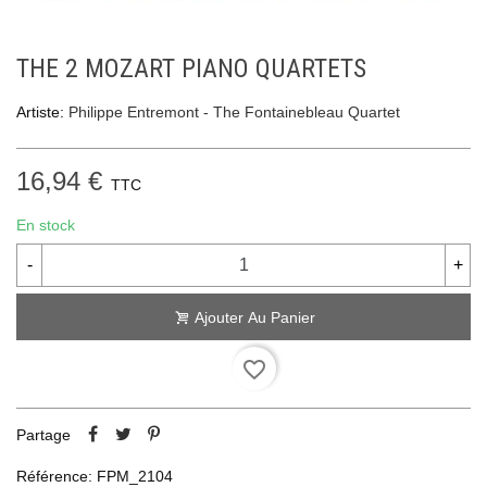
THE 2 MOZART PIANO QUARTETS
Artiste:
Philippe Entremont - The Fontainebleau Quartet
16,94 €
TTC
En stock
-
+
Ajouter Au Panier
favorite_border
Partage
Référence:
FPM_2104