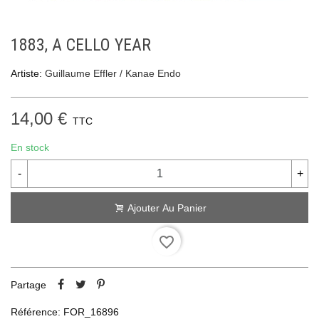
1883, A CELLO YEAR
Artiste:
Guillaume Effler / Kanae Endo
14,00 €
TTC
En stock
-
+
Ajouter Au Panier
favorite_border
Partage
Référence:
FOR_16896