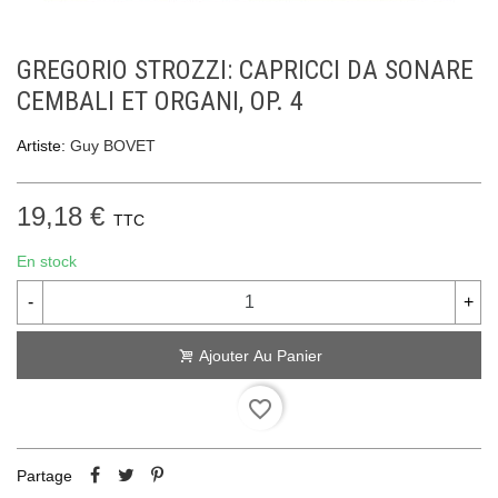
GREGORIO STROZZI: CAPRICCI DA SONARE
CEMBALI ET ORGANI, OP. 4
Artiste:
Guy BOVET
19,18 €
TTC
En stock
-
+
Ajouter Au Panier
favorite_border
Partage