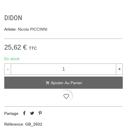
DIDON
Artiste:
Nicola PICCINNI
25,62 €
TTC
En stock
-
+
Ajouter Au Panier
favorite_border
Partage
Référence:
GB_2602