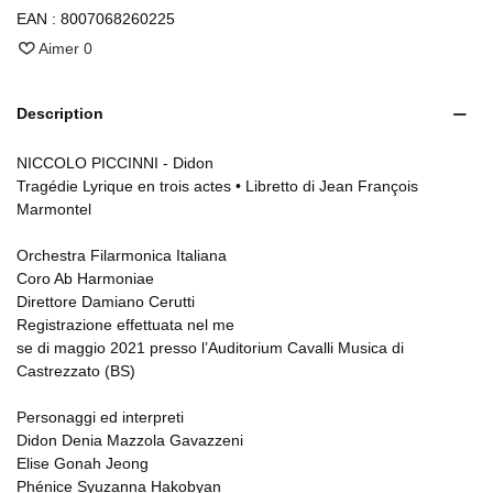
EAN :
8007068260225
Aimer
0
Description
NICCOLO PICCINNI - Didon
Tragédie Lyrique en trois actes • Libretto di Jean François
Marmontel
Orchestra Filarmonica Italiana
Coro Ab Harmoniae
Direttore Damiano Cerutti
Registrazione effettuata nel me
se di maggio 2021 presso l’Auditorium Cavalli Musica di
Castrezzato (BS)
Personaggi ed interpreti
Didon Denia Mazzola Gavazzeni
Elise Gonah Jeong
Phénice Syuzanna Hakobyan