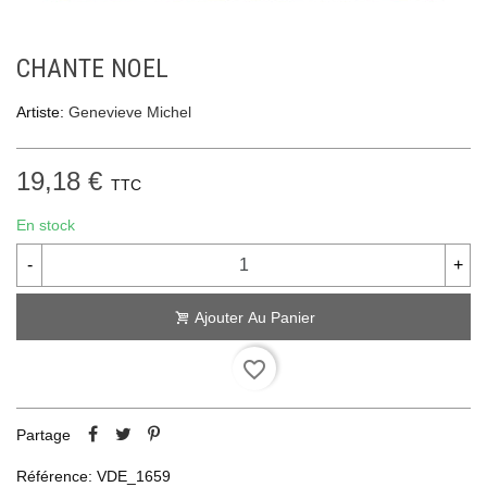
CHANTE NOEL
Artiste:
Genevieve Michel
19,18 €
TTC
En stock
-
+
Ajouter Au Panier
favorite_border
Partage
Référence:
VDE_1659