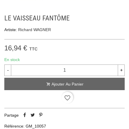
LE VAISSEAU FANTÔME
Artiste:
Richard WAGNER
16,94 €
TTC
En stock
-
+
Ajouter Au Panier
favorite_border
Partage
Référence:
GM_10057