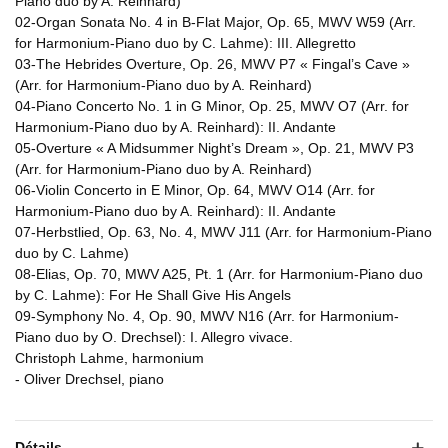
Piano duo by A. Reinhard)
02-Organ Sonata No. 4 in B-Flat Major, Op. 65, MWV W59 (Arr.
for Harmonium-Piano duo by C. Lahme): III. Allegretto
03-The Hebrides Overture, Op. 26, MWV P7 « Fingal’s Cave »
(Arr. for Harmonium-Piano duo by A. Reinhard)
04-Piano Concerto No. 1 in G Minor, Op. 25, MWV O7 (Arr. for
Harmonium-Piano duo by A. Reinhard): II. Andante
05-Overture « A Midsummer Night’s Dream », Op. 21, MWV P3
(Arr. for Harmonium-Piano duo by A. Reinhard)
06-Violin Concerto in E Minor, Op. 64, MWV O14 (Arr. for
Harmonium-Piano duo by A. Reinhard): II. Andante
07-Herbstlied, Op. 63, No. 4, MWV J11 (Arr. for Harmonium-Piano
duo by C. Lahme)
08-Elias, Op. 70, MWV A25, Pt. 1 (Arr. for Harmonium-Piano duo
by C. Lahme): For He Shall Give His Angels
09-Symphony No. 4, Op. 90, MWV N16 (Arr. for Harmonium-
Piano duo by O. Drechsel): I. Allegro vivace.
Christoph Lahme, harmonium
- Oliver Drechsel, piano
Détails