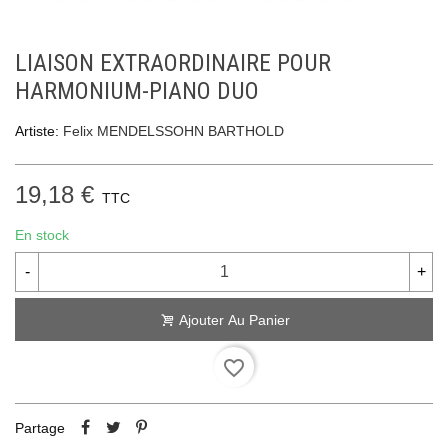
LIAISON EXTRAORDINAIRE POUR
HARMONIUM-PIANO DUO
Artiste:
Felix MENDELSSOHN BARTHOLD
19,18 €
TTC
En stock
-
+
Ajouter Au Panier
favorite_border
Partage