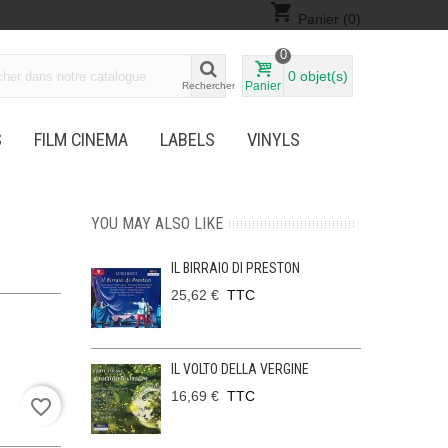
shopping_cart
Panier
(0)
0
0
objet(s)
Panier
Rechercher
S
FILM CINEMA
LABELS
VINYLS
YOU MAY ALSO LIKE
IL BIRRAIO DI PRESTON
25,62 €
TTC
IL VOLTO DELLA VERGINE
16,69 €
TTC
favorite_border