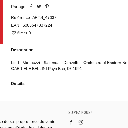
Partage
Référence:
ARTS_47337
EAN :
6005547337224
Aimer
0
Description
Lind - Matteuzzi - Salomaa - Donzelli ... Orchestra of Eastern N
GABRIELE BELLINI Pays Bas, 06.1991
Détails
SUIVEZ-NOUS !
se de sa propre force de vente.
gue, une pléiade de catalogues