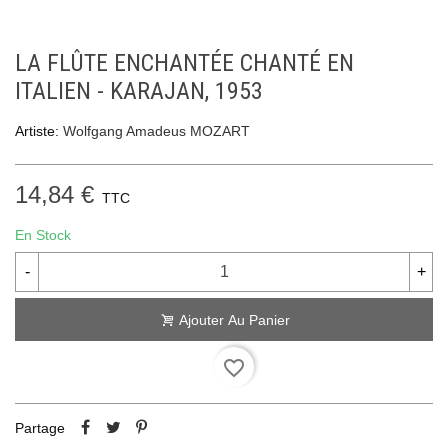
LA FLÛTE ENCHANTÉE CHANTÉ EN
ITALIEN - KARAJAN, 1953
Artiste:
Wolfgang Amadeus MOZART
14,84 €
TTC
En Stock
-
+
Ajouter Au Panier
favorite_border
Partage