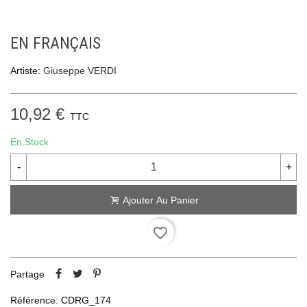
EN FRANÇAIS
Artiste:
Giuseppe VERDI
10,92 €
TTC
En Stock
-
+
Ajouter Au Panier
favorite_border
Partage
Référence:
CDRG_174