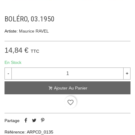
BOLÉRO, 03.1950
Artiste:
Maurice RAVEL
14,84 €
TTC
En Stock
-
+
Ajouter Au Panier
favorite_border
Partage
Référence:
ARPCD_0135