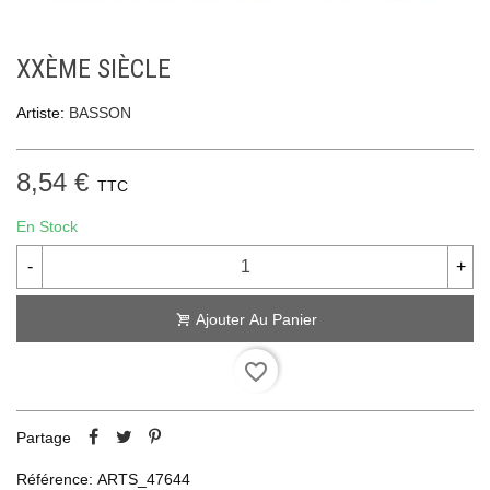
XXÈME SIÈCLE
Artiste:
BASSON
8,54 €
TTC
En Stock
-
+
Ajouter Au Panier
favorite_border
Partage
Référence:
ARTS_47644