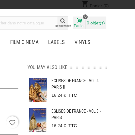
shopping_cart
Panier
(0)
0
0
objet(s)
Panier
Rechercher
S
FILM CINEMA
LABELS
VINYLS
YOU MAY ALSO LIKE
EGLISES DE FRANCE - VOL.4 -
PARIS II
16,24 €
TTC
EGLISES DE FRANCE - VOL.3 -
PARIS
favorite_border
16,24 €
TTC