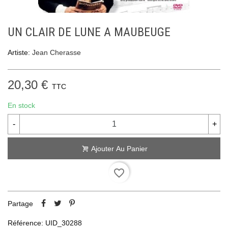
UN CLAIR DE LUNE A MAUBEUGE
Artiste:
Jean Cherasse
20,30 €
TTC
En stock
-
+
Ajouter Au Panier
favorite_border
Partage
Référence:
UID_30288