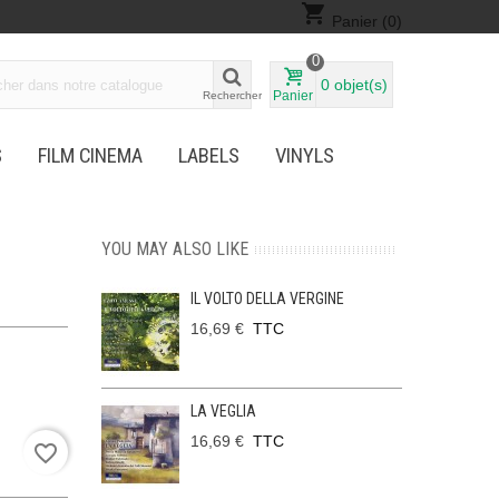
shopping_cart
Panier
(0)
0
0
objet(s)
Panier
Rechercher
S
FILM CINEMA
LABELS
VINYLS
YOU MAY ALSO LIKE
IL VOLTO DELLA VERGINE
16,69 €
TTC
LA VEGLIA
16,69 €
TTC
favorite_border