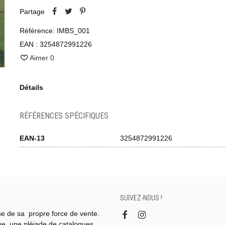
Partage
Référence:
IMBS_001
EAN :
3254872991226
Aimer
0
Détails
RÉFÉRENCES SPÉCIFIQUES
EAN-13
3254872991226
SUIVEZ-NOUS !
se de sa propre force de vente.
gue, une pléiade de catalogues