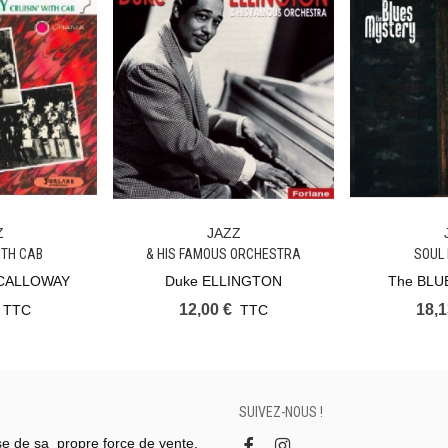
Z
JAZZ
ier
Ajouter Au Panier
Ajouter Au
ITH CAB
& HIS FAMOUS ORCHESTRA
SOUL
 CALLOWAY
Duke ELLINGTON
The BLU
12,00 €
18,1
TTC
TTC
SUIVEZ-NOUS !
se de sa propre force de vente.