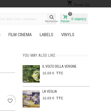
shopping_cart
Panier
(0)
0
0
objet(s)
Panier
Rechercher
S
FILM CINEMA
LABELS
VINYLS
YOU MAY ALSO LIKE
IL VOLTO DELLA VERGINE
16,69 €
TTC
LA VEGLIA
16,69 €
TTC
favorite_border