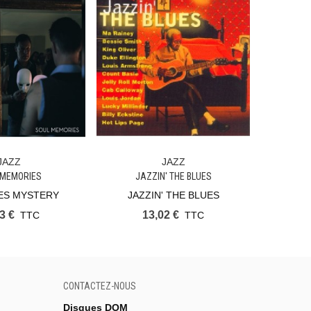
JAZZ
JAZZ
 Panier
Ajouter Au Panier
Ajout
 MEMORIES
JAZZIN' THE BLUES
ES MYSTERY
JAZZIN' THE BLUES
Joh
3 €
13,02 €
TTC
TTC
CONTACTEZ-NOUS
Disques DOM