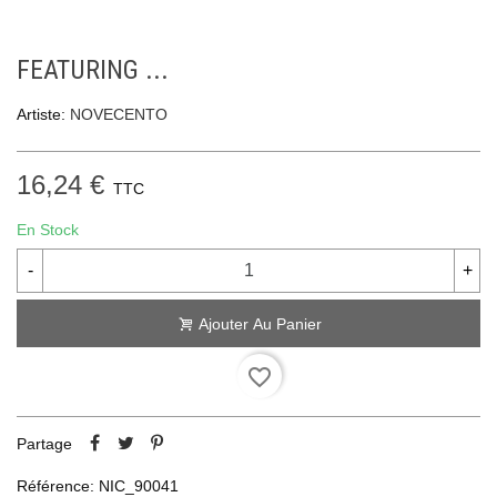
FEATURING ...
Artiste:
NOVECENTO
16,24 €
TTC
En Stock
-
+
Ajouter Au Panier
favorite_border
Partage
Référence:
NIC_90041