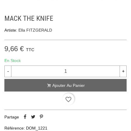
MACK THE KNIFE
Artiste:
Ella FITZGERALD
9,66 €
TTC
En Stock
-
+
Ajouter Au Panier
favorite_border
Partage
Référence:
DOM_1221