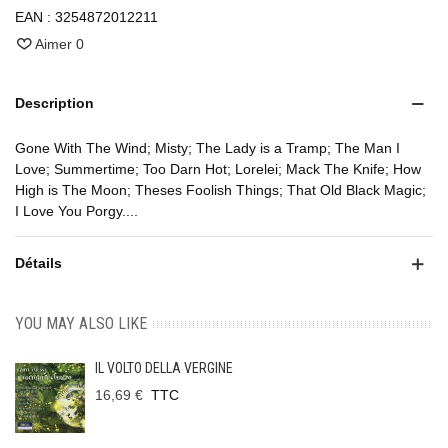
EAN :
3254872012211
Aimer
0
Description
Gone With The Wind; Misty; The Lady is a Tramp; The Man I
Love; Summertime; Too Darn Hot; Lorelei; Mack The Knife; How
High is The Moon; Theses Foolish Things; That Old Black Magic;
I Love You Porgy....
Détails
YOU MAY ALSO LIKE
IL VOLTO DELLA VERGINE
16,69 €
TTC