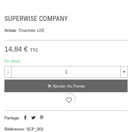
SUPERWISE COMPANY
Artiste:
Charlotte LEE
14,84 €
TTC
En stock
-
+
Ajouter Au Panier
favorite_border
Partage
Référence:
SCP_001