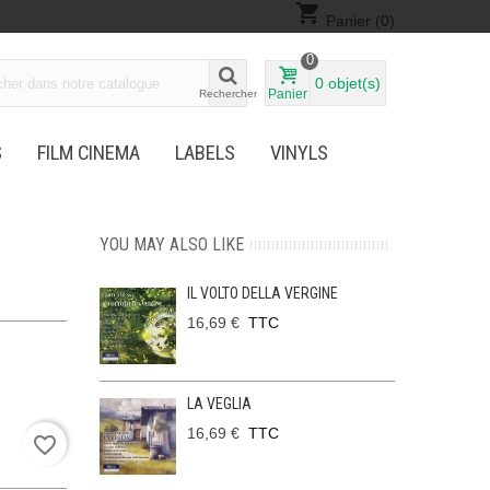
shopping_cart
Panier
(0)
0
0
objet(s)
Panier
Rechercher
S
FILM CINEMA
LABELS
VINYLS
YOU MAY ALSO LIKE
IL VOLTO DELLA VERGINE
16,69 €
TTC
LA VEGLIA
16,69 €
TTC
favorite_border