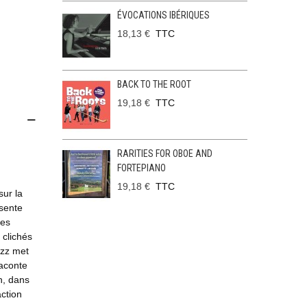
ÉVOCATIONS IBÉRIQUES
18,13 €
TTC
BACK TO THE ROOT
19,18 €
TTC
RARITIES FOR OBOE AND
FORTEPIANO
19,18 €
TTC
ur la
ésente
les
 clichés
azz met
raconte
n, dans
action