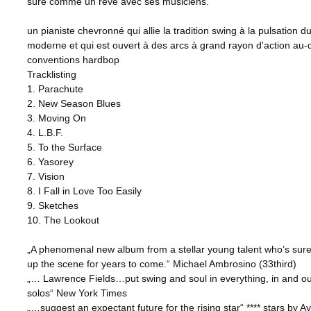
sûre comme un rêve avec ses musiciens.
un pianiste chevronné qui allie la tradition swing à la pulsation du
moderne et qui est ouvert à des arcs à grand rayon d'action au-
conventions hardbop
Tracklisting
1. Parachute
2. New Season Blues
3. Moving On
4. L.B.F.
5. To the Surface
6. Yasorey
7. Vision
8. I Fall in Love Too Easily
9. Sketches
10. The Lookout
„A phenomenal new album from a stellar young talent who’s sure 
up the scene for years to come.“ Michael Ambrosino (33third)
„… Lawrence Fields…put swing and soul in everything, in and ou
solos“ New York Times
„…suggest an expectant future for the rising star“ **** stars by A