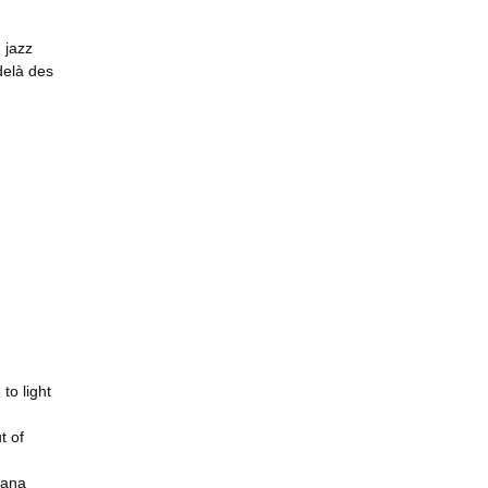
 jazz
delà des
to light
t of
yana