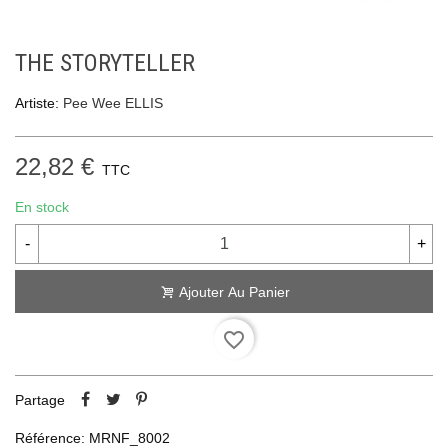
THE STORYTELLER
Artiste:
Pee Wee ELLIS
22,82 €
TTC
En stock
-
+
Ajouter Au Panier
favorite_border
Partage
Référence:
MRNF_8002