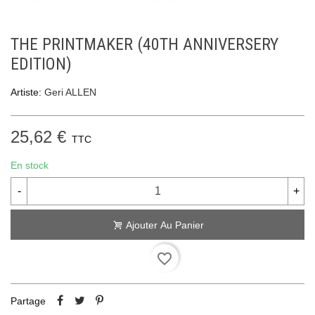
THE PRINTMAKER (40TH ANNIVERSERY
EDITION)
Artiste:
Geri ALLEN
25,62 €
TTC
En stock
-
+
Ajouter Au Panier
favorite_border
Partage