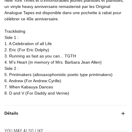
New York Times et d'innombrables jeunes pianistes et pianistes,
un vinyle heavy anniversaire remasterisé par les Original
Analogue Tapes est disponible dans une pochette à rabat pour
célébrer ce 40e anniversaire.
Tracklisting
Side 1 :
1. A Celebration of all Life
2. Eric (For Eric Dolphy)
3. Running as fast as you can... TGTH
4. M’s Heart (in memory of Mrs. Barbara Jean Allen)
Side 2 :
5. Printmakers (altosaxophonistic poetic type printmakers)
6. Andrew (For Andrew Cyrille)
7. When Kabauya Dances
8. D and V (For Daddy and Vernie)
Détails
YOU MAY ALSO LIKE