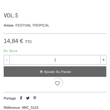
VOL.5
Artiste:
FESTIVAL TROPICAL
14,84 €
TTC
En Stock
-
+
Ajouter Au Panier
favorite_border
Partage
Référence:
ARC_5115