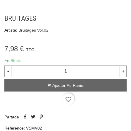
BRUITAGES
Artiste:
Bruitages Vol.02
7,98 €
TTC
En Stock
-
+
Ajouter Au Panier
favorite_border
Partage
Référence:
VSMV02