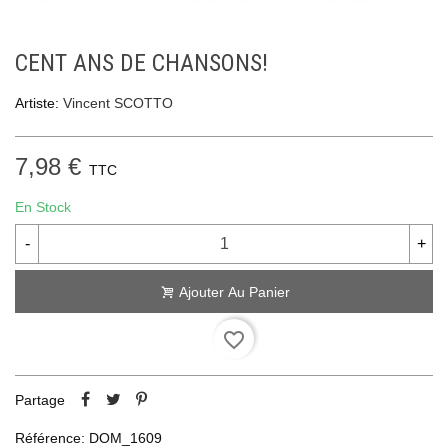
CENT ANS DE CHANSONS!
Artiste:
Vincent SCOTTO
7,98 €
TTC
En Stock
-
+
Ajouter Au Panier
favorite_border
Partage
Référence:
DOM_1609