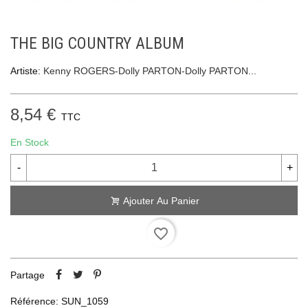
THE BIG COUNTRY ALBUM
Artiste:
Kenny ROGERS-Dolly PARTON-Dolly PARTON...
8,54 €
TTC
En Stock
-
+
Ajouter Au Panier
favorite_border
Partage
Référence:
SUN_1059