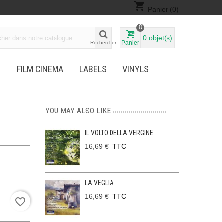
shopping_cart
Panier
(0)
0
0
objet(s)
Panier
Rechercher
S
FILM CINEMA
LABELS
VINYLS
YOU MAY ALSO LIKE
IL VOLTO DELLA VERGINE
16,69 €
TTC
LA VEGLIA
16,69 €
TTC
favorite_border