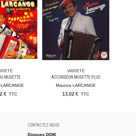
ARIETE
VARIETE
 Panier
Ajouter Au Panier
Ajout
DU MUSETTE
ACCORDÉON MUSETTE PLUS
JOUE POU
e LARCANGE
Maurice LARCANGE
2 €
13,02 €
TTC
TTC
CONTACTEZ-NOUS
Disques DOM