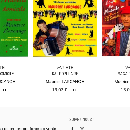
TE
VARIETE
V
ier
Ajouter Au Panier
Ajouter Au
DOMICILE
BAL POPULAIRE
SAGA 
ARCANGE
Maurice LARCANGE
Mauric
13,02 €
13,0
TTC
TTC
SUIVEZ-NOUS !
se de sa propre force de vente.