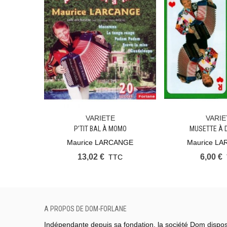
VARIETE
VARIE
Ajouter Au Panier
Ajouter Au Pan
P’TIT BAL À MOMO
MUSETTE À 
Maurice LARCANGE
Maurice L
13,02 €
6,00 €
TTC
A PROPOS DE DOM-FORLANE
Indépendante depuis sa fondation, la société Dom dispo