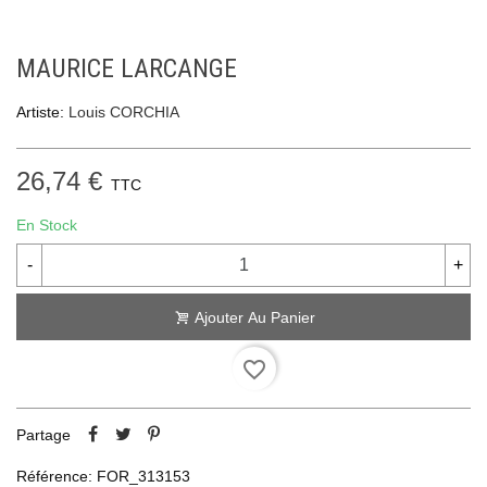
MAURICE LARCANGE
Artiste:
Louis CORCHIA
26,74 €
TTC
En Stock
-
+
Ajouter Au Panier
favorite_border
Partage
Référence:
FOR_313153