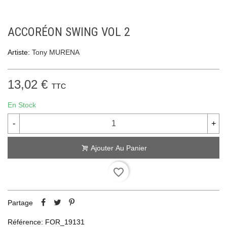
ACCORÉON SWING VOL 2
Artiste:
Tony MURENA
13,02 €
TTC
En Stock
-
+
Ajouter Au Panier
favorite_border
Partage
Référence:
FOR_19131