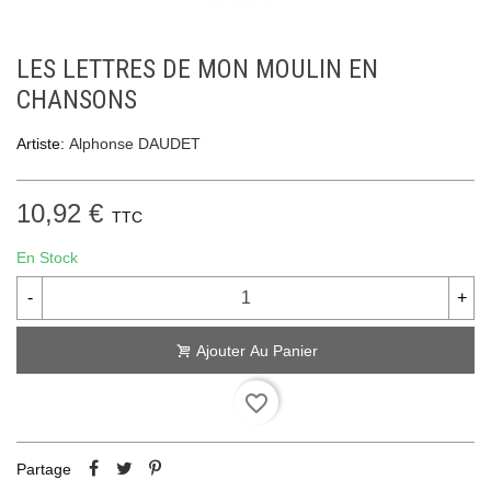
LES LETTRES DE MON MOULIN EN
CHANSONS
Artiste:
Alphonse DAUDET
10,92 €
TTC
En Stock
-
+
Ajouter Au Panier
favorite_border
Partage